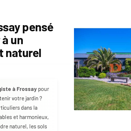
ossay pensé
 à un
 naturel
iste à Frossay
pour
enir votre jardin ?
iculiers dans la
rables et harmonieux,
dre naturel, les sols