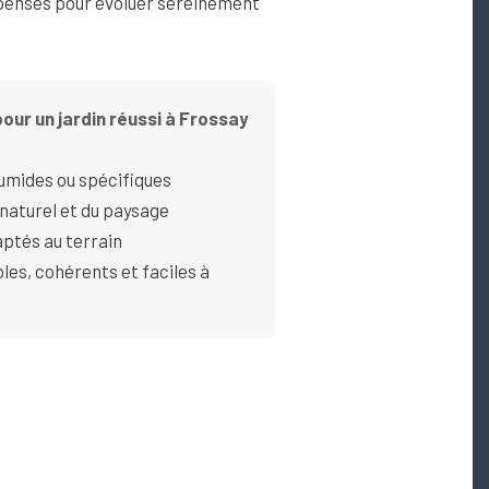
ensés pour évoluer sereinement
our un jardin réussi à Frossay
umides ou spécifiques
 naturel et du paysage
ptés au terrain
s, cohérents et faciles à