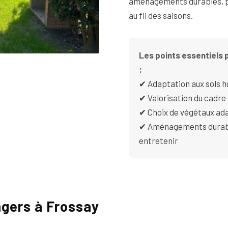
aménagements durables, p
au fil des saisons.
Les points essentiels p
:
✔ Adaptation aux sols h
✔ Valorisation du cadre
✔ Choix de végétaux ada
✔ Aménagements durable
entretenir
gers à Frossay