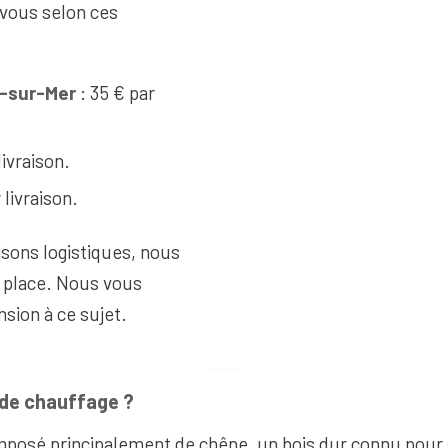
 vous selon ces
e-sur-Mer
: 35 € par
livraison.
 livraison.
sons logistiques, nous
r place. Nous vous
sion à ce sujet.
 de chauffage ?
omposé principalement de chêne, un bois dur connu pour