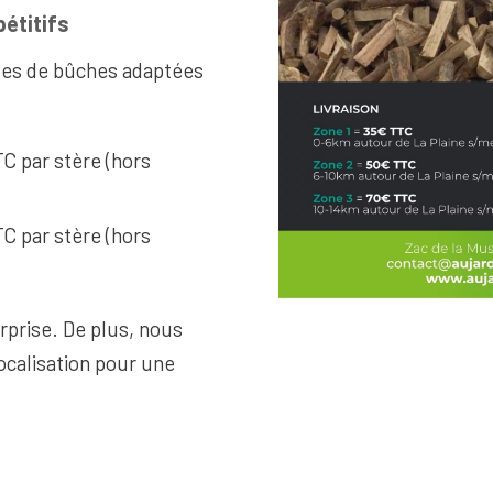
étitifs
les de bûches adaptées
TC par stère (hors
TC par stère (hors
urprise. De plus, nous
ocalisation pour une
e