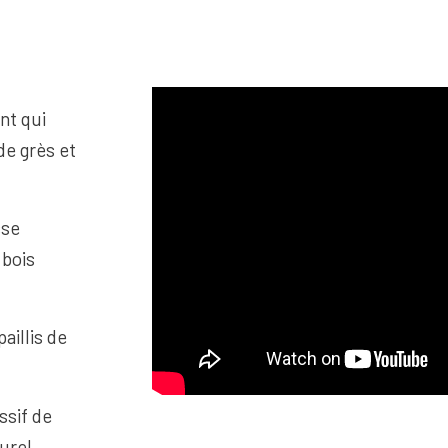
nt qui
de grès et
sse
 bois
aillis de
ssif de
urel.