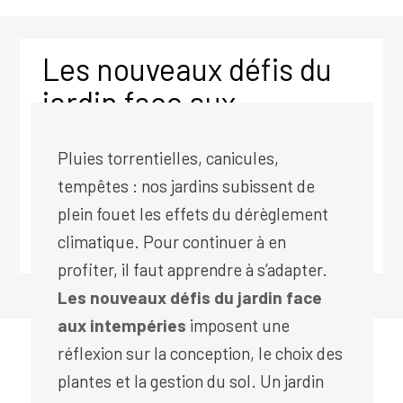
Les nouveaux défis du
jardin face aux
intempéries
Pluies torrentielles, canicules,
tempêtes : nos jardins subissent de
Publication : 17 février 2026
plein fouet les effets du dérèglement
climatique. Pour continuer à en
Dernière modification : 16 juin 2026
profiter, il faut apprendre à s’adapter.
Les nouveaux défis du jardin face
aux intempéries
imposent une
réflexion sur la conception, le choix des
plantes et la gestion du sol. Un jardin